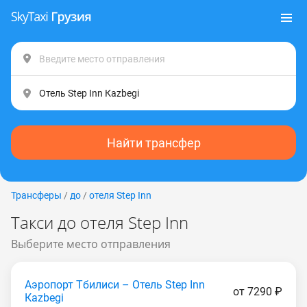
Найти трансфер
Трансферы
/
до
/
отеля Step Inn
Такси до отеля Step Inn
Выберите место отправления
Аэропорт Тбилиси – Отель Step Inn
от 7290 ₽
Каzbеgi