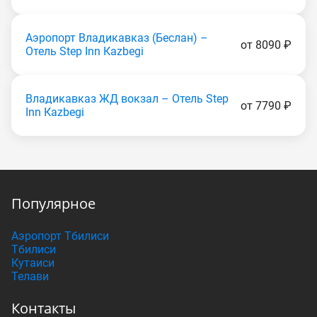
Аэропорт Владикавказ (Беслан) –
от 8090 ₽
Отель Step Inn Каzbеgi
Владикавказ ЖД вокзал – Отель Step
от 7790 ₽
Inn Каzbеgi
Популярное
Аэропорт Тбилиси
Тбилиси
Кутаиси
Телави
Контакты