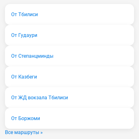
От Тбилиси
От Гудаури
От Степанцминды
От Казбеги
От ЖД вокзала Тбилиси
От Боржоми
Все маршруты »