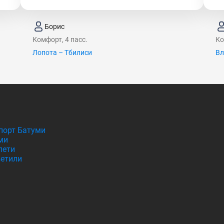
Борис
Комфорт, 4 пасс.
Ко
Лопота – Тбилиси
Вл
порт Батуми
ми
лети
етили