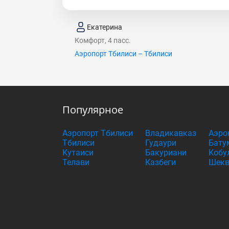
Екатерина
Комфорт, 4 пасс.
Аэропорт Тбилиси – Тбилиси
Популярное
Аэропорт Тбилиси
Владикавказ
Аэро
Тбилиси
Гудаури
Бату
Кутаиси
Бакуриани
Кобу
Телави
Казбеги
Шекв