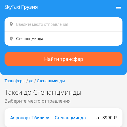
Найти трансфер
Трансферы
/
до
/
Степанцминды
Такси до Степанцминды
Выберите место отправления
Аэропорт Тбилиси – Степанцминда
от 8990 ₽