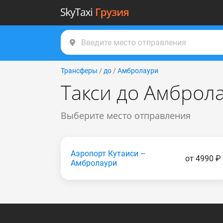
Трансферы
/
до
/
Амбролаури
Такси до Амброл
Выберите место отправления
Аэропорт Кутаиси –
от 4990 ₽
Амбролаури