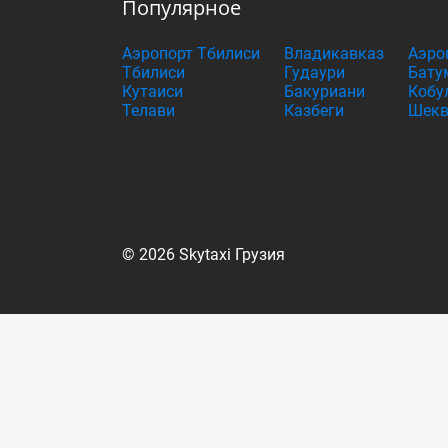
Популярное
Аэропорт Тбилиси
Владикавказ
Аэро
Тбилиси
Гудаури
Бату
Кутаиси
Бакуриани
Кобу
Телави
Казбеги
Шекв
© 2026 Skytaxi Грузия