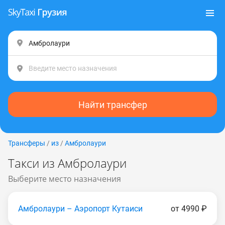
Найти трансфер
Трансферы
/
из
/
Амбролаури
Такси из Амбролаури
Выберите место назначения
Амбролаури – Аэропорт Кутаиси
от 4990 ₽