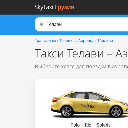
Трансферы
/
Телави
→
Аэропорт Тбилиси
Такси Телави – А
Выберите класс для поездки в аэроп
Polo
|
Rio
|
Solaris