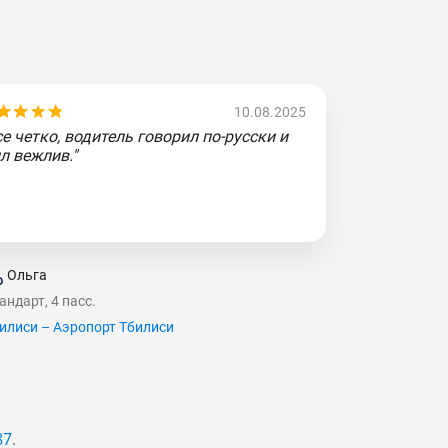
10.08.2025
се четко, водитель говорил по-русски и
л вежлив."
Ольга
андарт, 4 пасс.
илиси – Аэропорт Тбилиси
87
.