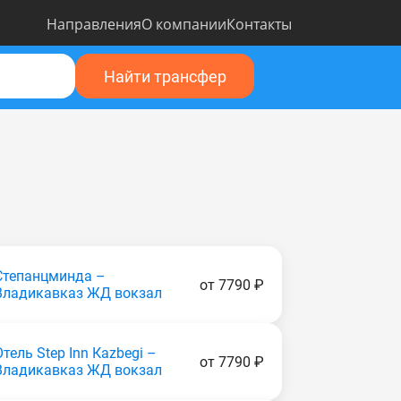
Направления
О компании
Контакты
Найти трансфер
Степанцминда –
от 7790 ₽
Владикавказ ЖД вокзал
Отель Step Inn Каzbеgi –
от 7790 ₽
Владикавказ ЖД вокзал