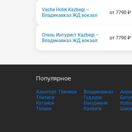
Vache Hotel Каzbеgi –
от 7790 ₽
Владикавказ ЖД вокзал
Отель Интурист Каzbеgi –
от 7790 ₽
Владикавказ ЖД вокзал
Популярное
Аэропорт Тбилиси
Владикавказ
Аэро
Тбилиси
Гудаури
Бату
Кутаиси
Бакуриани
Кобу
Телави
Казбеги
Шекв