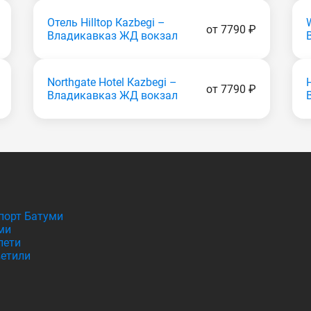
Отель Hilltop Каzbеgi –
от 7790 ₽
Владикавказ ЖД вокзал
Northgate Hotel Каzbеgi –
от 7790 ₽
Владикавказ ЖД вокзал
порт Батуми
ми
лети
етили