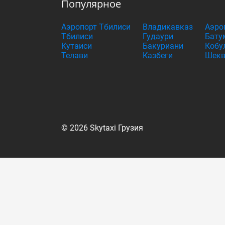
Популярное
Аэропорт Тбилиси
Владикавказ
Аэро
Тбилиси
Гудаури
Бату
Кутаиси
Бакуриани
Кобу
Телави
Казбеги
Шекв
© 2026 Skytaxi Грузия