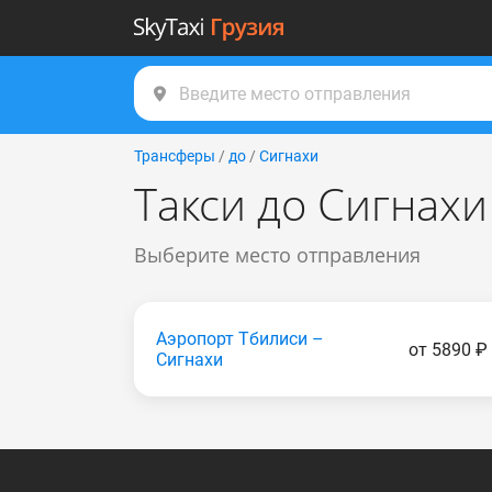
Трансферы
/
до
/
Сигнахи
Такси до Сигнахи
Выберите место отправления
Аэропорт Тбилиси –
от 5890 ₽
Сигнахи