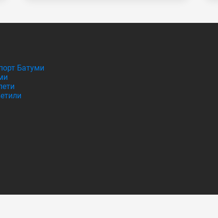
порт Батуми
ми
лети
етили