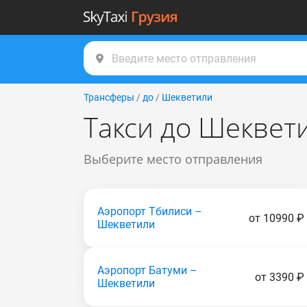
Трансферы
/
до
/
Шекветили
Такси до Шеквет
Выберите место отправления
Аэропорт Тбилиси –
от 10990 ₽
Шекветили
Аэропорт Батуми –
от 3390 ₽
Шекветили