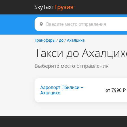
Трансферы
/
до
/
Ахалцихе
Такси до Ахалцих
Выберите место отправления
Аэропорт Тбилиси –
от 7990 ₽
Ахалцихе