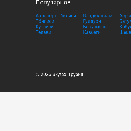
Популярное
Аэропорт Тбилиси
Владикавказ
Аэро
Тбилиси
Гудаури
Бату
Кутаиси
Бакуриани
Кобу
Телави
Казбеги
Шекв
© 2026 Skytaxi Грузия