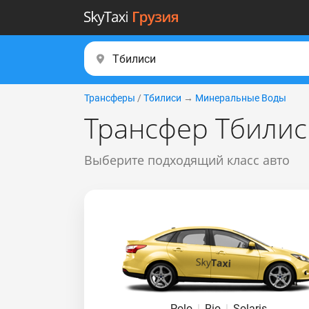
Трансферы
/
Тбилиси
→
Минеральные Воды
Трансфер Тбили
Выберите подходящий класс авто
Polo
|
Rio
|
Solaris