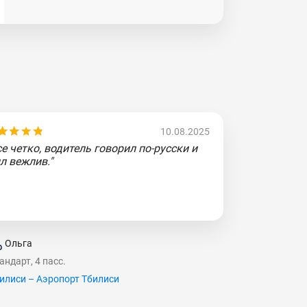
10.08.2025
се четко, водитель говорил по-русски и
л вежлив."
Ольга
андарт, 4 пасс.
илиси – Аэропорт Тбилиси