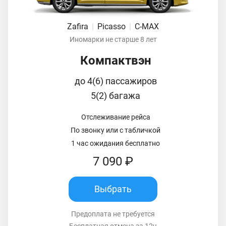
Zafira
|
Picasso
|
C-MAX
Иномарки не старше 8 лет
Компактвэн
до 4(6) пассажиров
5(2) багажа
Отслеживание рейса
По звонку или с табличкой
1 час ожидания бесплатно
7 090 ₽
Выбрать
Предоплата не требуется
Бесплатная отмена за 12ч