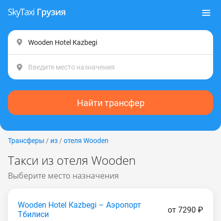
Найти трансфер
Трансферы
/
из
/
отеля Wooden
Такси из отеля Wooden
Выберите место назначения
Wooden Hotel Каzbеgi – Аэропорт
от 7290 ₽
Тбилиси