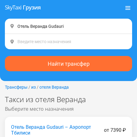
Найти трансфер
Трансферы
/
из
/
отеля Веранда
Такси из отеля Веранда
Выберите место назначения
Отель Веранда Gudаuri – Аэропорт
от 7390 ₽
Тбилиси