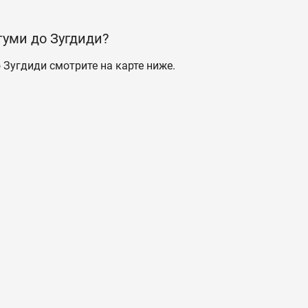
туми до Зугдиди?
 Зугдиди смотрите на карте ниже.