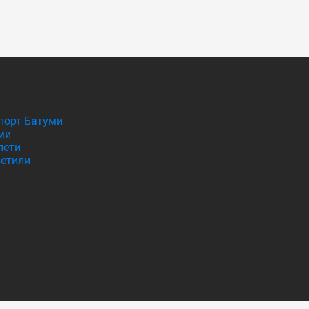
порт Батуми
ми
лети
етили