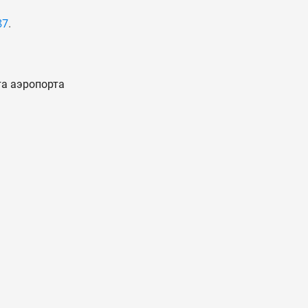
87
.
та аэропорта